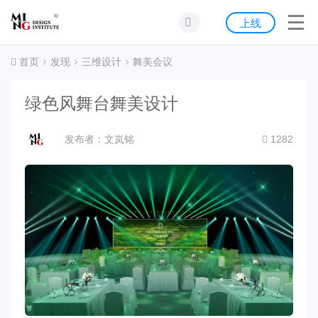
首页
上线
发现
首页
发现
三维设计
舞美会议
灵感
绿色风舞台舞美设计
资源
发布者：文岚铭
1282
公告
关于我们