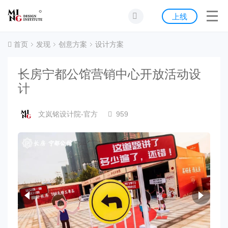
首页
上线
发现
首页
发现
创意方案
设计方案
灵感
长房宁都公馆营销中心开放活动设
计
资源
文岚铭设计院-官方
959
公告
关于我们