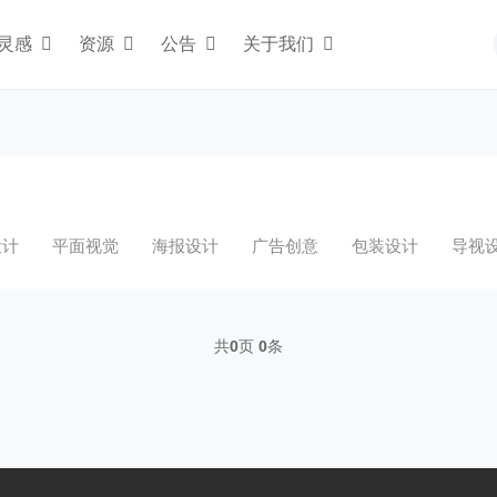
灵感
资源
公告
关于我们
设计
平面视觉
海报设计
广告创意
包装设计
导视
共
0
页
0
条