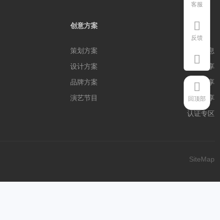
客服
创意方案
公告
反馈
策划方案
公告信息
设计方案
平面内享
品牌方案
三维内享
演艺节目
方案内享
回顶部
认证专区
SiteMap