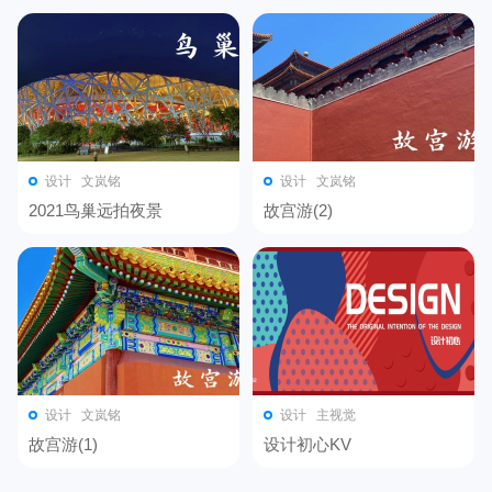
设计
文岚铭
设计
文岚铭
2021鸟巢远拍夜景
故宫游(2)
设计
文岚铭
设计
主视觉
故宫游(1)
设计初心KV