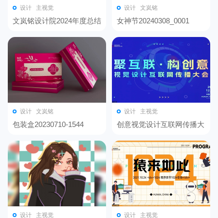
设计
主视觉
设计
文岚铭
文岚铭设计院2024年度总结
女神节20240308_0001
大会
设计
文岚铭
设计
主视觉
包装盒20230710-1544
创意视觉设计互联网传播大
会
设计
主视觉
设计
主视觉