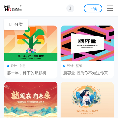
首页
上线
发现
分类
灵感
资源
公告
设计
创意
设计
壁纸
那一年，种下的那颗树
脑容量·因为你不知道你真
关于我们
正想的是什么