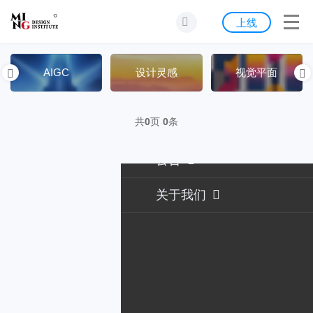
首页
上线
发现
AIGC
设计灵感
视觉平面
灵感
共
0
页
0
条
资源
公告
关于我们