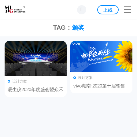
首页
上线
发现
TAG：
颁奖
灵感
资源
公告
设计方案
设计方案
关于我们
vivo湖南·2020第十届销售
暖生仪2020年度盛会暨众禾
冠军颁奖盛典
国际颁奖典礼