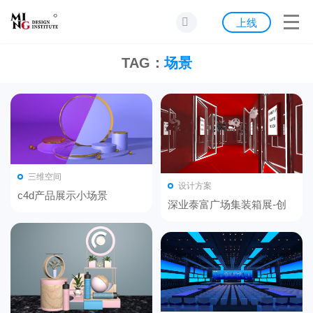
首页
上线
发现
TAG：
场景
灵感
资源
公告
三维空间
设计方案
关于我们
c4d产品展示小场景
深业泰富广场集装箱展-创
意场景设计1