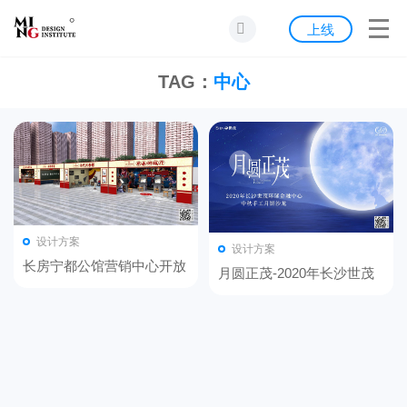
首页
上线
发现
TAG：
中心
灵感
资源
公告
设计方案
设计方案
关于我们
长房宁都公馆营销中心开放
月圆正茂-2020年长沙世茂
活动设计
环球金融中心 中秋手工月
饼沙龙