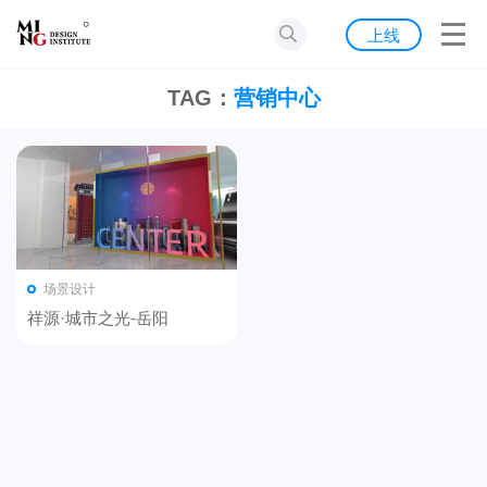
首页
上线
发现
TAG：
营销中心
灵感
资源
公告
场景设计
关于我们
祥源·城市之光-岳阳