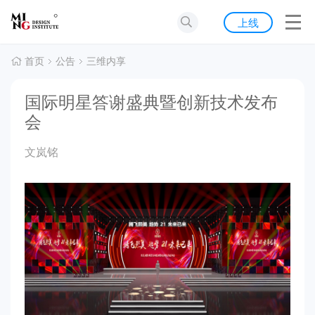
首页
上线
发现
首页
公告
三维内享
灵感
国际明星答谢盛典暨创新技术发布
会
资源
文岚铭
公告
关于我们