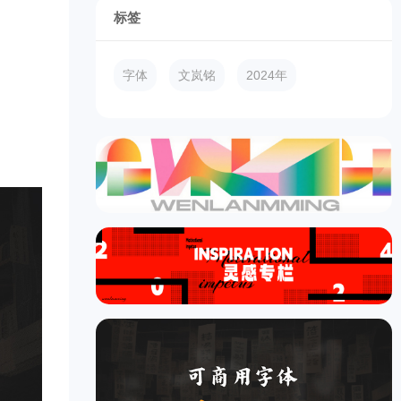
标签
字体
文岚铭
2024年
）