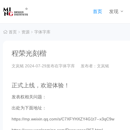
首页
发现
首页
资源
字体字库
程荣光刻楷
文岚铭
2024-07-29发布在
字体字库
发布者：文岚铭
正式上线，欢迎体验！
发表权相关问题：
出处为下面地址：
https://mp.weixin.qq.com/s/C7XFYHXZY4G1t7--x3qC9w