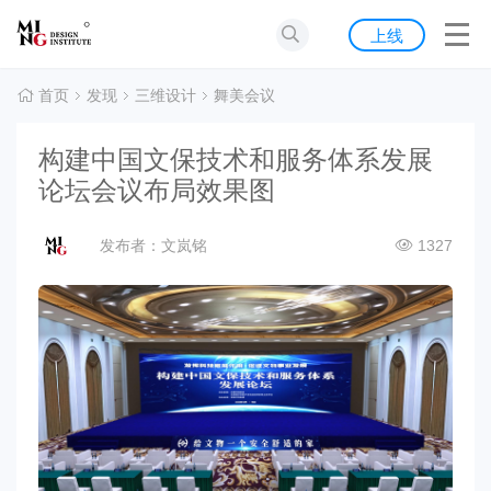
首页
上线
发现
首页
发现
三维设计
舞美会议
灵感
构建中国文保技术和服务体系发展
论坛会议布局效果图
资源
发布者：文岚铭
1327
公告
关于我们