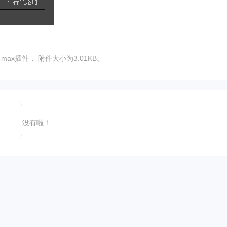
x插件， 附件大小为3.01KB。
没有啦！